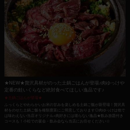
★NEW★贅沢具材がのった土鍋ごはんが登場♪肉ゆっけや
定番の鮭いくらなど絶対食べてほしい逸品です♪
★土鍋ごはんが登場★
ふっくらとやわらかいお米の甘みを楽しめる土鍋ご飯が新登場！贅沢具
材をのせた土鍋ご飯を種類豊富にご用意しております◎肉ゆっけは他で
は味わえない当店オリジナル♪肉好きには堪らない逸品★飲み放題付き
コースも！小松での宴会・飲み会なら当店にお任せください☆