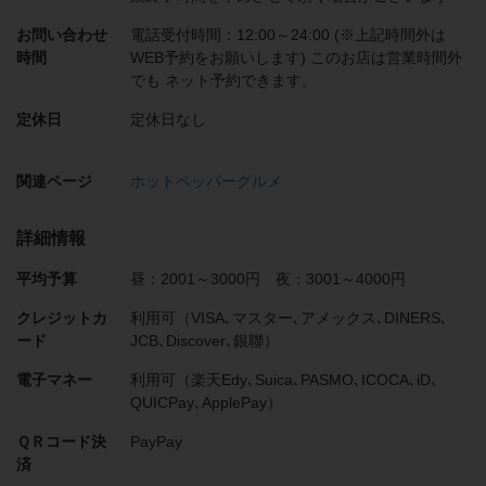
お問い合わせ
電話受付時間：12:00～24:00 (※上記時間外は
時間
WEB予約をお願いします) このお店は営業時間外
でも ネット予約できます。
定休日
定休日なし
関連ページ
ホットペッパーグルメ
詳細情報
平均予算
昼：2001～3000円 夜：3001～4000円
クレジットカ
利用可（VISA､マスター､アメックス､DINERS､
ード
JCB､Discover､銀聯）
電子マネー
利用可（楽天Edy､Suica､PASMO､ICOCA､iD､
QUICPay､ApplePay）
ＱＲコード決
PayPay
済