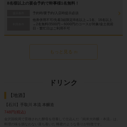
8名様以上の宴会予約で幹事様1名無料！
予約時/要予約/入店時提示必須
提示条件
他券併用不可/先着3組限定/8名以上→1名、16名以上
→2名無料/3500円～6000円のコースが対象/金土祝前
利用条件
日・繁忙日はご利用不可
もっと見る
(5)
ドリンク
【地酒】
【石川】手取川 本流 本醸造
748円
(税込)
金沢国税局で育種された酵母を培養して仕込んだ「純米大吟醸・本流」は、
料理の味を損なわない落ち着いた 蜂蜜のような香りが特徴です。