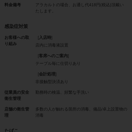
料金備考
アラカルトの場合、お通し代418円(税込)頂戴い
たします。
感染症対策
お客様への取
[
入店時
]
り組み
店内に消毒液設置
[
客席へのご案内
]
テーブル毎に仕切りあり
[
会計処理
]
非接触型決済あり
従業員の安全
勤務時の検温
頻繁な手洗い
衛生管理
店舗の衛生管
多数の人が触れる箇所の消毒
備品/卓上設置物の
理
消毒
たばこ