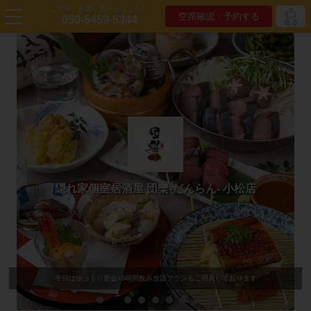
ご予約・お問い合わせはこちら
空席確認・予約する
050-5459-5344
送る
隠れ家個室居酒屋 団欒-だんらん- 小松店
平日はゆっくり宴会♪3時間飲み放題プランもご用意しております
お手軽価格で味わう飲み放題付きコース7品3000円～