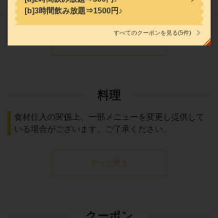
[b]3時間飲み放題⇒1500円♪
すべてのクーポンを見る
(5件)
一覧へ
閉じる
(11)
料理
食材仕入の関係上、一部メニューを変更し提供して
いる場合がございます。ご了承ください。
もっと見る
クーポン