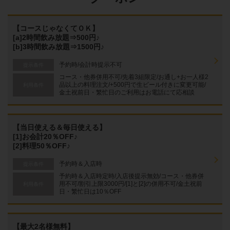
【コースじゃなくてＯＫ】
[a]2時間飲み放題⇒500円♪
[b]3時間飲み放題⇒1500円♪
予約時/会計時提示不可
提示条件
コース・他券併用不可/先着3組限定/お通し+お一人様2
品以上の料理注文/+500円で生ビール付きに変更可能/
利用条件
金土祝前日・繁忙日のご利用はお電話にて応相談
【当日使える＆毎日使える】
[1]お会計20％OFF♪
[2]料理50％OFF♪
予約時＆入店時
提示条件
予約時＆入店時定時/入店後提示無効/コース・他券併
用不可/割引上限3000円/[1]と[2]の併用不可/金土祝前
利用条件
日・繁忙日は10％OFF
【最大2名様無料】