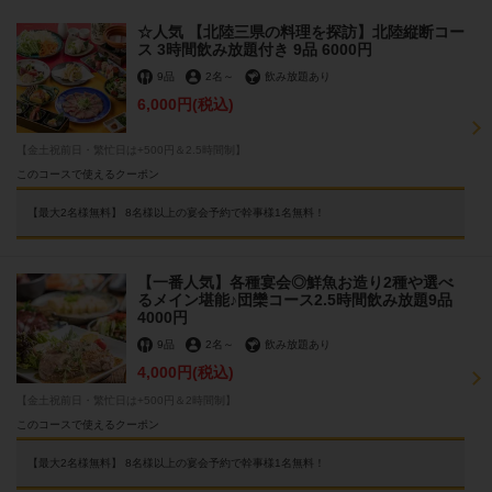
☆人気 【北陸三県の料理を探訪】北陸縦断コー
ス 3時間飲み放題付き 9品 6000円
9品
2名
～
飲み放題あり
6,000円
(税込)
【金土祝前日・繁忙日は+500円＆2.5時間制】
このコースで使えるクーポン
【最大2名様無料】 8名様以上の宴会予約で幹事様1名無料！
【一番人気】各種宴会◎鮮魚お造り2種や選べ
るメイン堪能♪団欒コース2.5時間飲み放題9品
4000円
9品
2名
～
飲み放題あり
4,000円
(税込)
【金土祝前日・繁忙日は+500円＆2時間制】
このコースで使えるクーポン
【最大2名様無料】 8名様以上の宴会予約で幹事様1名無料！