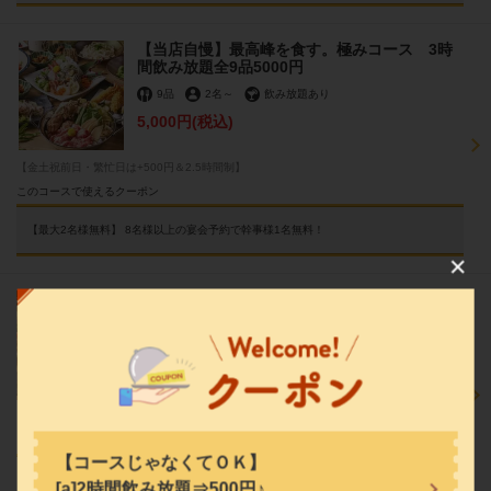
【当店自慢】最高峰を食す。極みコース 3時
間飲み放題全9品5000円
9品
2名
～
飲み放題あり
5,000円
(税込)
【金土祝前日・繁忙日は+500円＆2.5時間制】
このコースで使えるクーポン
【最大2名様無料】 8名様以上の宴会予約で幹事様1名無料！
この店舗情報をシェアする
【コスパ最強】お手軽価格で味わう♪堪能コー
ス 2時間飲み放付 7品3000円
隠れ家個室居酒屋 団欒-だんらん- 小松店
7品
2名
～
飲み放題あり
石川県小松市土居原町２０２－１プレジデントビルＢ１Ｆ
3,000円
(税込)
https://danrankomatu.owst.jp/
【先着3組限定/金土祝前日・繁忙日は+500円】
お店情報をコピー
このコースで使えるクーポン
【コースじゃなくてＯＫ】
【誕生日や歓送迎会に◎】 名前入りデザートプレートプレゼント！
[a]2時間飲み放題⇒500円♪