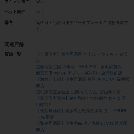
ライブショー
なし
ペット同伴
不可
備考
誕生日・記念日用デザートプレートご用意可能で
す。
関連店舗
店舗一覧
【全席個室】個室居酒屋 九十九 －つくも－ 金沢
店
完全個室完備 四季彩－SHIKISAI－金沢駅前店
個室完備 肉バル アブリ－ABURI－金沢駅前店
【海鮮と土鍋】個室居酒屋 葵屋-あおいや- 福井駅
前店
隠れ家個室居酒屋 団欒-だんらん- 富山駅前店
【完全個室完備】創作和食と情緒個室 れんま 富
山駅前店
【個室居酒屋】焼き鳥と野菜巻き串 炙 －ABURI
－ 岐阜店
【和食居酒屋】個室完備 旨い海鮮 はなれ 岐阜駅
前店