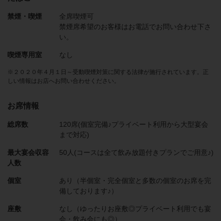
禁煙・喫煙
全席喫煙可
禁煙席希望のお客様はお電話でお問い合わせ下さ
い。
喫煙専用室
なし
※２０２０年４月１日～受動喫煙対策に関する法律が施行されています。正
しい情報はお店へお問い合わせください。
お席情報
総席数
120席(個室完備♪プライベート利用から大型宴会
まで対応)
最大宴会収容
50人(コースは全て飲み放題付きプランでご用意♪)
人数
個室
あり（半個室・完全個室と多数の個室のお席を完
備しております♪）
座敷
なし（ゆったりお座敷◎プライベート利用でも宴
会・飲み会にも◎）