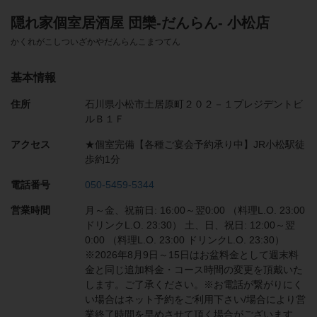
隠れ家個室居酒屋 団欒-だんらん- 小松店
かくれがこしついざかやだんらんこまつてん
基本情報
住所
石川県小松市土居原町２０２－１プレジデントビ
ルＢ１Ｆ
アクセス
★個室完備【各種ご宴会予約承り中】JR小松駅徒
歩約1分
電話番号
050-5459-5344
営業時間
月～金、祝前日: 16:00～翌0:00 （料理L.O. 23:00
ドリンクL.O. 23:30） 土、日、祝日: 12:00～翌
0:00 （料理L.O. 23:00 ドリンクL.O. 23:30）
※2026年8月9日～15日はお盆料金として週末料
金と同じ追加料金・コース時間の変更を頂戴いた
します。ご了承ください。※お電話が繋がりにく
い場合はネット予約をご利用下さい/場合により営
業終了時間を早めさせて頂く場合がございます