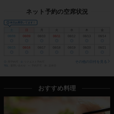
ネット予約の空席状況
◎
本日お席空いてます！
土
日
月
火
水
木
金
08/08
08/09
08/10
08/11
08/12
08/13
08/14
◎
◎
◎
◎
◎
◎
◎
08/15
08/16
08/17
08/18
08/19
08/20
08/21
◎
◎
◎
◎
◎
◎
◎
その他の日付を見る
◎
即予約可
□
リクエスト予約可
TEL
要問い合わせ
×
予約不可
休
定休日
おすすめ料理